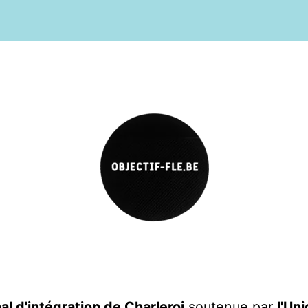
l d'intégration de Charleroi
soutenue par
l'Un