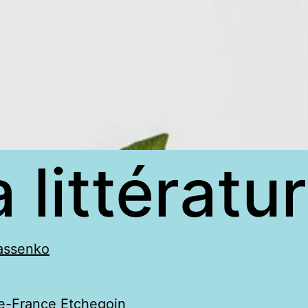
 littératu
nassenko
ie-France Etchegoin