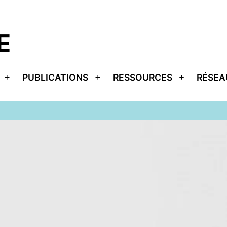
E
PUBLICATIONS
RESSOURCES
RÉSEA
Ouvrir
Ouvrir
Ouvrir
le
le
le
menu
menu
menu