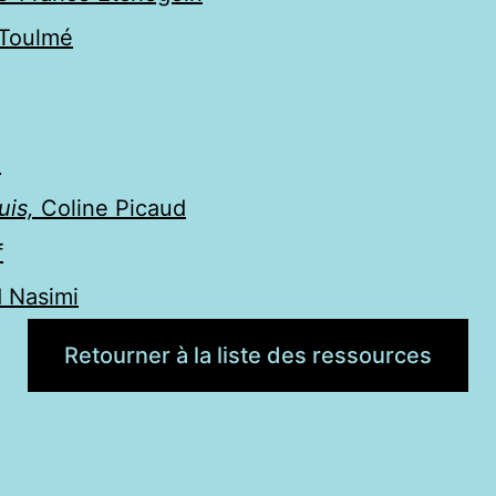
 Toulmé
i
suis,
Coline Picaud
f
 Nasimi
Retourner à la liste des ressources