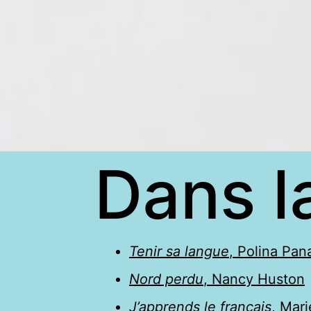
Dans la
Tenir sa langue
, Polina Pa
Nord perdu
, Nancy Huston
J’apprends le français
, Mar