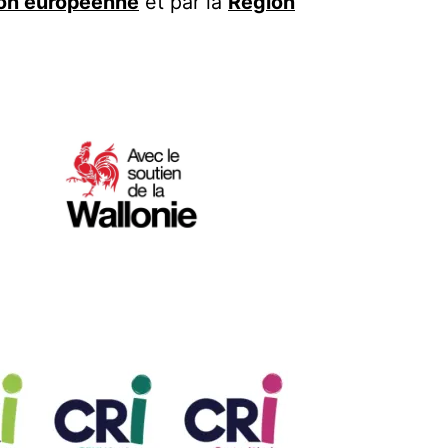
ion européenne
et par la
Région