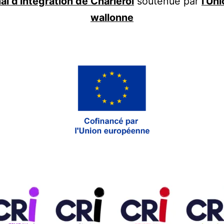
l d'intégration de Charleroi
soutenue par
l'Un
wallonne