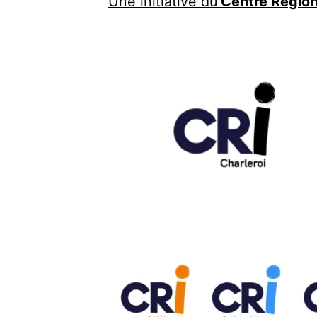
Une initiative du
Centre Régiona