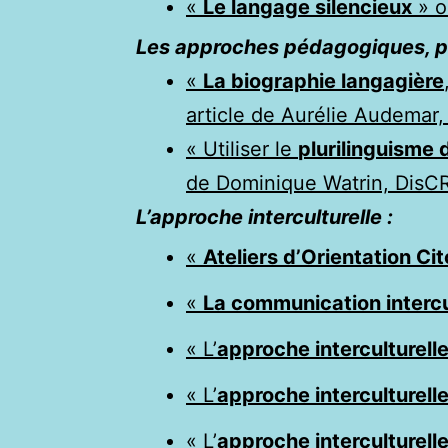
«
Le langage silencieux
» o
Les approches pédagogiques, plu
«
La biographie langagière
article de Aurélie Audemar, 
« Utiliser le
plurilinguisme 
de Dominique Watrin, DisCR
L’approche interculturelle :
«
Ateliers d’Orientation Ci
«
La communication intercu
« L’
approche interculturelle
« L’
approche interculturelle
«
L’
approche interculturelle