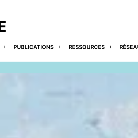
E
PUBLICATIONS
RESSOURCES
RÉSEA
Ouvrir
Ouvrir
Ouvrir
le
le
le
menu
menu
menu