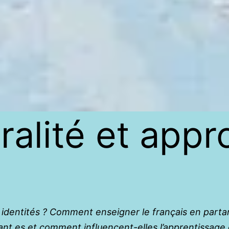
uralité et app
et identités ? Comment enseigner le français en part
ant.es et comment influencent-elles l’apprentissage 