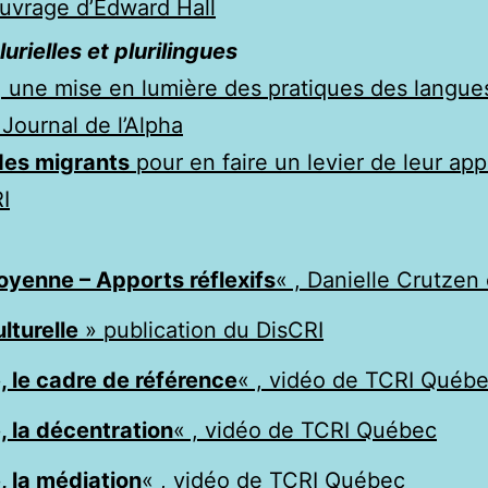
uvrage d’Edward Hall
rielles et plurilingues
, une mise en lumière des pratiques des langues
Journal de l’Alpha
des migrants
pour en faire un levier de leur app
I
toyenne – Apports réflexifs
« , Danielle Crutzen
lturelle
» publication du DisCRI
, le cadre de référence
« , vidéo de TCRI Québ
, la décentration
« , vidéo de TCRI Québec
, la médiation
« , vidéo de TCRI Québec