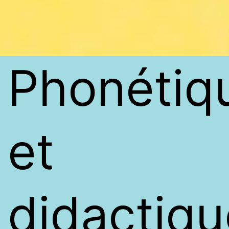
Phonétiq
et
didactiqu