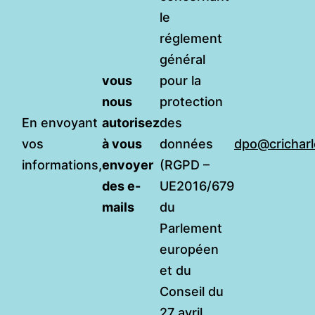
le
réglement
général
vous
pour la
nous
protection
En envoyant
autorisez
des
vos
à vous
données
dpo@cricharl
informations,
envoyer
(RGPD –
des e-
UE2016/679
mails
du
Parlement
européen
et du
Conseil du
27 avril